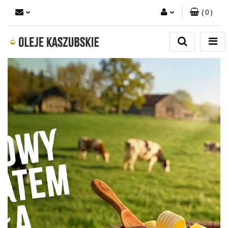
(
0
)
Zaloguj się
Zarejestruj się
Dodaj zgłoszenie