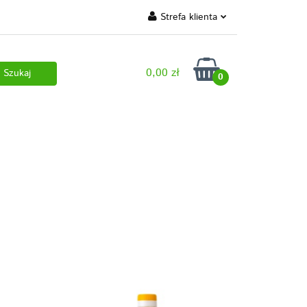
Strefa klienta
 marki własne
Zaloguj się
0,00 zł
Zarejestruj się
0
Dodaj zgłoszenie
 pobrania