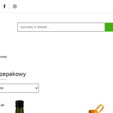
mocje/ outlet
O nas
Kontakt
Rozlew usługowy /
ia
Kontakt
Rozlew usługowy / marki własne
Blog
Do
akowy
 rzepakowy
JA