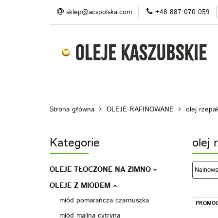
sklep@acspolska.com
+48 887 070 059
Produkty
Pro
Blog
Do pobran
Produkty
Promocje/ outlet
O nas
Strona główna
OLEJE RAFINOWANE
olej rzep
Kategorie
olej
OLEJE TŁOCZONE NA ZIMNO
OLEJE Z MIODEM
miód pomarańcza czarnuszka
PROMOC
miód malina cytryna