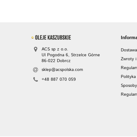
Inform
ACS sp z o.o.
Dostawa
Ul Pogodna 6, Strzelce Górne
Zwroty i
86-022 Dobrcz
Regulam
sklep@acspolska.com
Polityka
+48 887 070 059
Sposoby
Regulam