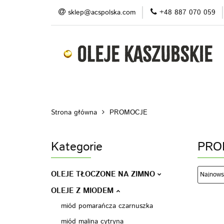
sklep@acspolska.com
+48 887 070 059
Produkty
Pro
Blog
Do pobran
Produkty
Promocje/ outlet
O nas
Strona główna
PROMOCJE
Kategorie
PRO
OLEJE TŁOCZONE NA ZIMNO
OLEJE Z MIODEM
miód pomarańcza czarnuszka
miód malina cytryna