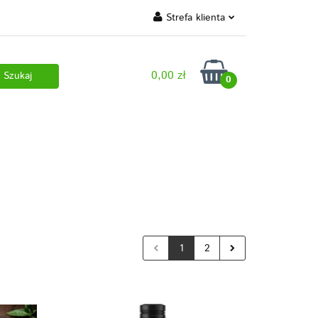
Strefa klienta
 marki własne
Zaloguj się
0,00 zł
Zarejestruj się
0
Dodaj zgłoszenie
 pobrania
1
2