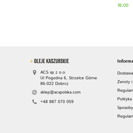
18.00
Inform
ACS sp z o.o.
Dostawa
Ul Pogodna 6, Strzelce Górne
Zwroty i
86-022 Dobrcz
Regulam
sklep@acspolska.com
Polityka
+48 887 070 059
Sposoby
Regulam