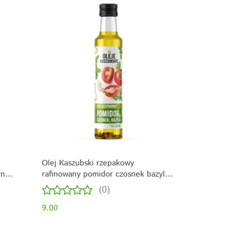
Olej Kaszubski rzepakowy
yn
rafinowany pomidor czosnek bazylia
250ml
(0)
9.00