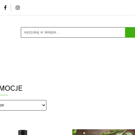
mocje/ outlet
O nas
Kontakt
Rozlew usługowy /
ia
Kontakt
Rozlew usługowy / marki własne
Blog
Do
MOCJE