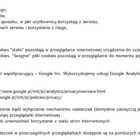
ego,
ów,
posobu, w jaki użytkownicy korzystają z serwisu,
ach serwisu i korzystania z niego,
cookies "stałe" pozostają w przeglądarce internetowej urządzenia do cz
kies. "Sesyjne" pliki cookies pozostają w przeglądarce do momentu jej
t współpracujący – Google Inc. Wykorzystujemy usługi Google Analytics
//www.google.pl/intl/pl/analytics/privacyoverview.html
gle.pl/intl/pl/policies/privacy/
zenie bądź wyłączenie mechanizmu ciasteczek (domyślnie zazwyczaj jes
ojej przeglądarki internetowej.
b uniemożliwić korzystanie z wielu stron internetowych.
steczek w poszczególnych przeglądarkach dostępne są na poniższych 