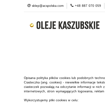
sklep@acspolska.com
+48 887 070 059
Produkty
Pro
Blog
Do pobran
Produkty
Promocje/ outlet
O nas
Opisana polityka plików cookies lub podobnych technol
Ciasteczka (ang. cookies) - niewielkie informacje t
ciasteczek pozwalają na odczytanie informacji w nich 
internetowych, stron wymagających logowania, reklam
Wykorzystujemy pliki cookies w celu: