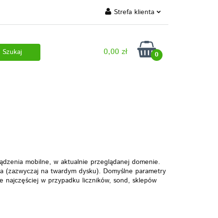
Strefa klienta
 marki własne
Zaloguj się
0,00 zł
Zarejestruj się
0
Dodaj zgłoszenie
 pobrania
rządzenia mobilne, w aktualnie przeglądanej domenie.
ika (zazwyczaj na twardym dysku). Domyślne parametry
e najczęściej w przypadku liczników, sond, sklepów