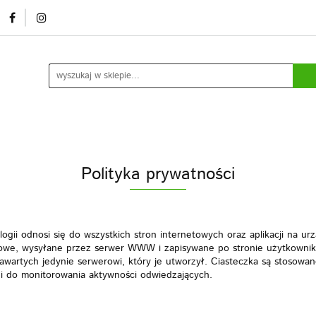
mocje/ outlet
O nas
Kontakt
Rozlew usługowy /
ia
Kontakt
Rozlew usługowy / marki własne
Blog
Do
Polityka prywatności
ogii odnosi się do wszystkich stron internetowych oraz aplikacji na u
ekstowe, wysyłane przez serwer WWW i zapisywane po stronie użytkown
zawartych jedynie serwerowi, który je utworzył. Ciasteczka są stosowan
 i do monitorowania aktywności odwiedzających.