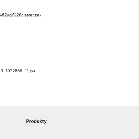
82ugi%20ciasteczek
60_1072866_11.jsp
Produkty