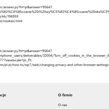
in/answer.py?hl=pl&answer=95647
kb/W%C5%82%C4%85czanie%20i%20wy%C5%82%C4%85czanie%20obs%C5%
om/kb/196955
l/cookies.html
in/answer.py?hl=pl&answer=95647
artphone_users/deliverables/32004/Turn_off_cookies_in_the_browser_
677?viewlocale=pl_PL
/pl-pl/how-to/wp7/web/changing-privacy-and-other-browser-settings
acje
O firmie
O nas