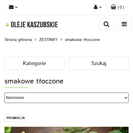
(
0
)
Zaloguj się
Zarejestruj się
Strona główna
ZESTAWY
smakowe tłoczone
Dodaj zgłoszenie
Kategorie
Szukaj
smakowe tłoczone
PROMOCJA