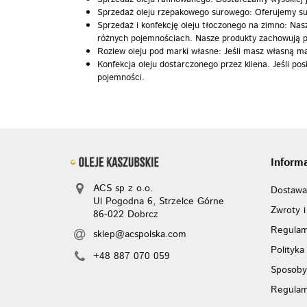
Sprzedaż oleju rzepakowego surowego: Oferujemy su
Sprzedaż i konfekcję oleju tłoczonego na zimno: Nasza
różnych pojemnościach. Nasze produkty zachowują p
Rozlew oleju pod marki własne: Jeśli masz własną mar
Konfekcja oleju dostarczonego przez kliena. Jeśli 
pojemności.
Inform
ACS sp z o.o.
Dostawa
Ul Pogodna 6, Strzelce Górne
Zwroty i
86-022 Dobrcz
Regulam
sklep@acspolska.com
Polityka
+48 887 070 059
Sposoby
Regulam