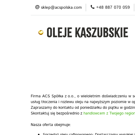
sklep@acspolska.com
+48 887 070 059
Produkty
Pro
Blog
Do pobran
Produkty
Promocje/ outlet
O nas
Firma ACS Spółka z o.o., o wieloletnim doświadczeniu w s
usług tłoczenia i rozlewu oleju na najwyższym poziomie w opa
Zapraszamy do kontaktu od poniedziałku do piątku w godzin
Skontaktuj się bezpośrednio z
handlowcem z Twojego regio
Nasza oferta obejmuje:
Sprzedaż oleju rafinowanego: Dostarczamy wysokiej j