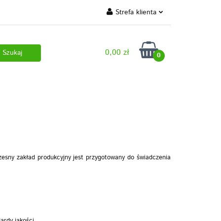
Strefa klienta
 marki własne
Zaloguj się
0,00 zł
Zarejestruj się
0
Dodaj zgłoszenie
 pobrania
zesny zakład produkcyjny jest przygotowany do świadczenia
ardy jakości.