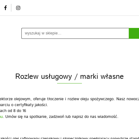
mocje/ outlet
O nas
Kontakt
Rozlew usługowy /
ia
Kontakt
Rozlew usługowy / marki własne
Blog
Do
Rozlew usługowy / marki własne
ektorze olejowym, oferuje tłoczenie i rozlew oleju spożywczego. Nasz nowoc
rciu o certyfikaty jakości.
ach od 8 do 16
nu
. Umów się na spotkanie, zadzwoń lub napisz do nas wiadomość.
akości olej rafinowany rzepakowy i słonecznikowy spełniający najwyższe stand