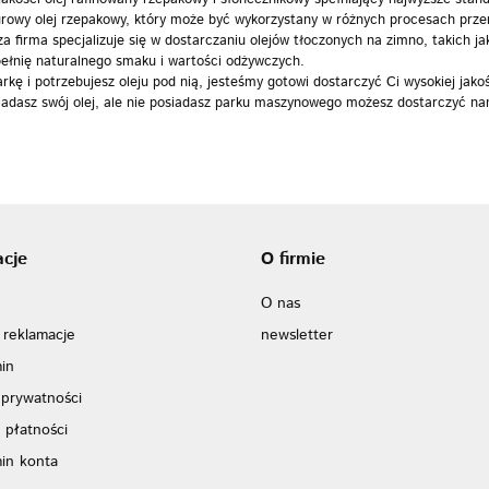
rowy olej rzepakowy, który może być wykorzystany w różnych procesach prz
 firma specjalizuje się w dostarczaniu olejów tłoczonych na zimno, takich jak
ełnię naturalnego smaku i wartości odżywczych.
kę i potrzebujesz oleju pod nią, jesteśmy gotowi dostarczyć Ci wysokiej jakoś
posiadasz swój olej, ale nie posiadasz parku maszynowego możesz dostarczyć 
acje
O firmie
O nas
 reklamacje
newsletter
in
 prywatności
 płatności
in konta