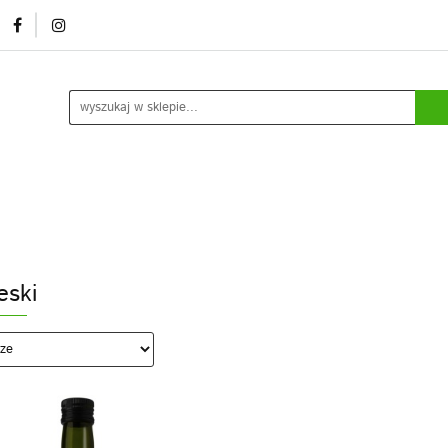
mocje/ outlet
O nas
Kontakt
Rozlew usługowy /
ia
Kontakt
Rozlew usługowy / marki własne
Blog
Do
eski