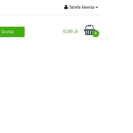
Strefa klienta
 marki własne
Zaloguj się
0,00 zł
Zarejestruj się
0
Dodaj zgłoszenie
 pobrania