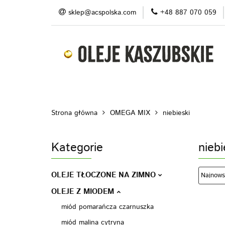
sklep@acspolska.com
+48 887 070 059
Produkty
Pro
Blog
Do pobran
Produkty
Promocje/ outlet
O nas
Strona główna
OMEGA MIX
niebieski
Kategorie
niebi
OLEJE TŁOCZONE NA ZIMNO
OLEJE Z MIODEM
miód pomarańcza czarnuszka
miód malina cytryna