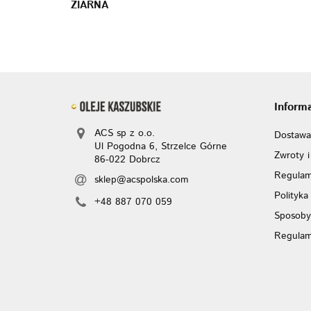
ZIARNA
Inform
ACS sp z o.o.
Dostawa
Ul Pogodna 6, Strzelce Górne
Zwroty i
86-022 Dobrcz
Regulam
sklep@acspolska.com
Polityka
+48 887 070 059
Sposoby
Regulam