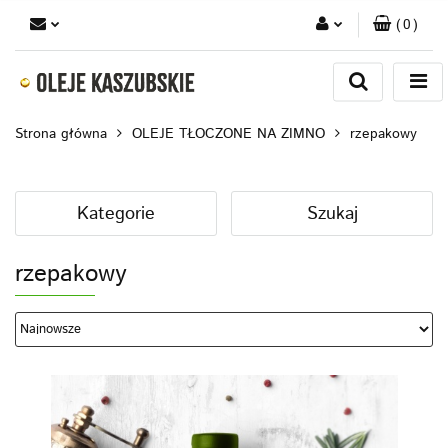
(
0
)
Zaloguj się
Zarejestruj się
Strona główna
OLEJE TŁOCZONE NA ZIMNO
rzepakowy
Dodaj zgłoszenie
Kategorie
Szukaj
rzepakowy