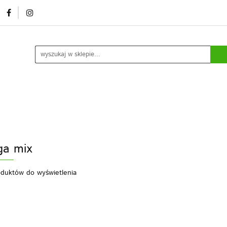
mocje/ outlet
O nas
Kontakt
Rozlew usługowy /
ia
Kontakt
Rozlew usługowy / marki własne
Blog
Do
a mix
oduktów do wyświetlenia