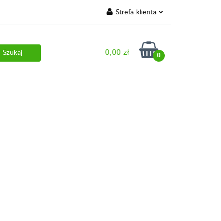
Strefa klienta
 marki własne
Zaloguj się
0,00 zł
Zarejestruj się
0
Dodaj zgłoszenie
 pobrania