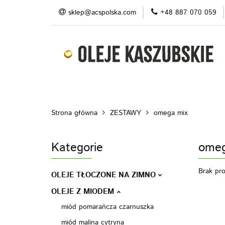
sklep@acspolska.com
+48 887 070 059
Produkty
Pro
Blog
Do pobran
Produkty
Promocje/ outlet
O nas
Strona główna
ZESTAWY
omega mix
Kategorie
omeg
Brak pr
OLEJE TŁOCZONE NA ZIMNO
OLEJE Z MIODEM
miód pomarańcza czarnuszka
miód malina cytryna