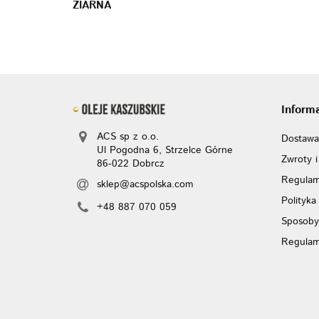
ZIARNA
Inform
ACS sp z o.o.
Dostawa
Ul Pogodna 6, Strzelce Górne
Zwroty i
86-022 Dobrcz
Regulam
sklep@acspolska.com
Polityka
+48 887 070 059
Sposoby
Regulam