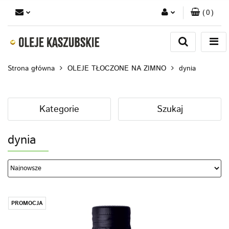
(
0
)
Zaloguj się
Zarejestruj się
Strona główna
OLEJE TŁOCZONE NA ZIMNO
dynia
Dodaj zgłoszenie
Kategorie
Szukaj
dynia
PROMOCJA