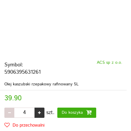
ACS sp z o.o.
Symbol:
5906395631261
Olej kaszubski rzepakowy rafinowany 5L
39.90
szt.
Do koszyka
Do przechowalni