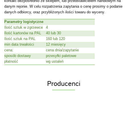
kontakt bezpośrednio ze sklepem, lub przedstawicielem handlowym na
danym rejonie. W celu rozpatrzenia zapytania o cenę prosimy o podanie
danych odbiorcy, oraz przybliżonych ilości towaru do wyceny.
Parametry logistyczne
Ilość sztuk w zgrzewce
4
Ilość kartonów na PAL
40 lub 30
Ilość sztuk na PAL
160 lub 120
min data trwałości
12 miesięcy
cena:
cena dnia/zapytanie
sposób dostawy
przesyłki paletowe
płatność
wg ustaleń
Producenci
ACS