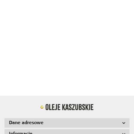
Olej kaszubski rzepakowy
Olej rzepakowy z aromatem
rafnowany 1L
masła 500ml
9.99
17.00
Dane adresowe
Informacje