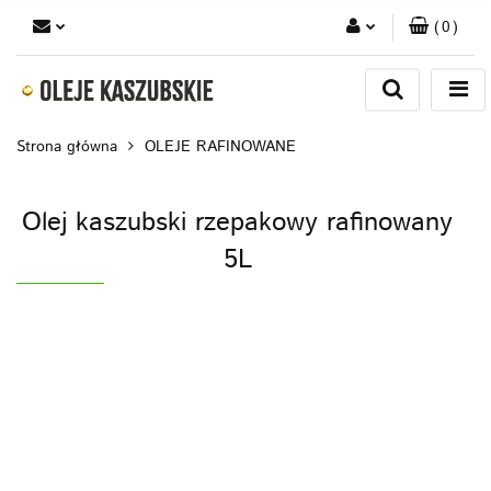
(
0
)
Zaloguj się
Zarejestruj się
Strona główna
OLEJE RAFINOWANE
Dodaj zgłoszenie
Olej kaszubski rzepakowy rafinowany
5L