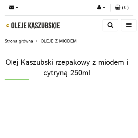
(
0
)
Zaloguj się
Zarejestruj się
Strona główna
OLEJE Z MIODEM
Dodaj zgłoszenie
Olej Kaszubski rzepakowy z miodem i
cytryną 250ml