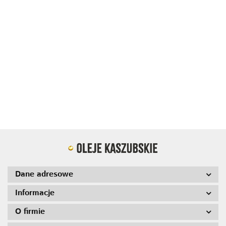
Olej
Olej
Kaszubski
Olej rzepakowy
Kaszubski
Olej Kaszubski
rzepakowy z
z miodem,
16.90
rzepakowy z
rzepakowy z
miodem i
16.90
pomarańczą i
miodem,
miodem, maliną
16.90
imbirem
16.90
olejem z
maliną i
i olejem z
250ml
czarnuszki
cytryną
czarnuszki
250ml
250ml
250ml
Dane adresowe
Informacje
O firmie