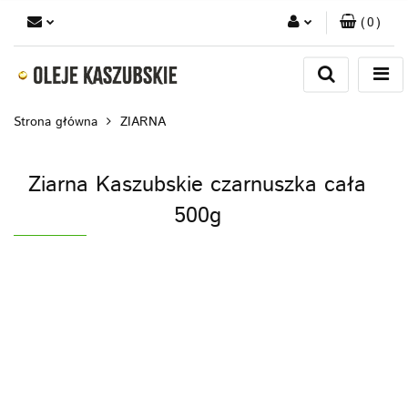
(
0
)
Zaloguj się
Zarejestruj się
Strona główna
ZIARNA
Dodaj zgłoszenie
Ziarna Kaszubskie czarnuszka cała
500g