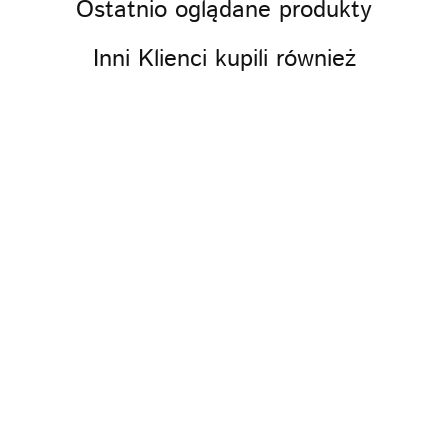
Ostatnio oglądane produkty
Inni Klienci kupili również
Ziarna
Kaszubskie
Ziarna Kaszubskie
Ziarna Kaszubskie
nasiona chia
siemię lniane złote
czarnuszka mielona
20.00
500g
500g
500g
12.40
16.79