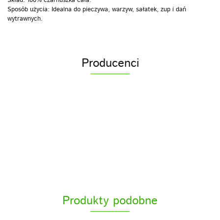
Skład: 100% czarnuszka cała.
Sposób użycia: Idealna do pieczywa, warzyw, sałatek, zup i dań
wytrawnych.
Producenci
ACS
Produkty podobne
ACS sp z o.o.