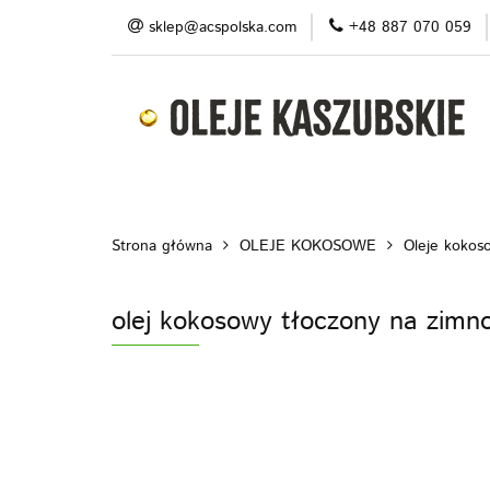
sklep@acspolska.com
+48 887 070 059
Produkty
Pro
Blog
Do pobran
Produkty
Promocje/ outlet
O nas
Strona główna
OLEJE KOKOSOWE
Oleje kokoso
olej kokosowy tłoczony na zimn