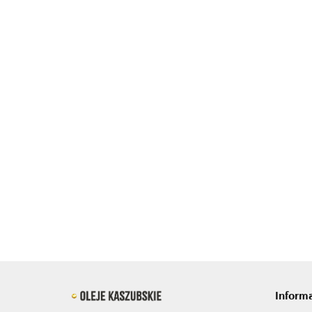
olej kokosowy ra
Olej kokosowy rafinowany
900ml
200ml
28.77
11.24
Inform