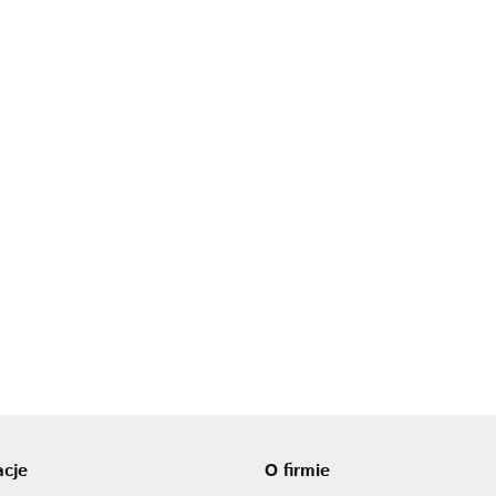
Olej kokoso
250ml
finowany
28.90
olej kokosowy tłoczony na zimno
200ml
13.42
acje
O firmie