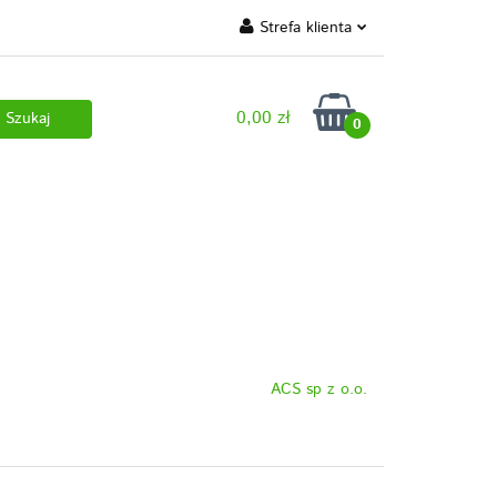
Strefa klienta
 marki własne
Zaloguj się
0,00 zł
Zarejestruj się
0
Dodaj zgłoszenie
 pobrania
ACS sp z o.o.