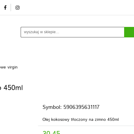
mocje/ outlet
O nas
Kontakt
Rozlew usługowy /
ia
Kontakt
Rozlew usługowy / marki własne
Blog
Do
we virgin
o 450ml
Symbol:
5906395631117
Olej kokosowy tłoczony na zimno 450ml