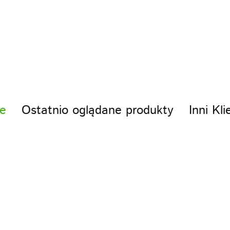
ACS
e
Ostatnio oglądane produkty
Inni Kli
ACS sp z o.o.