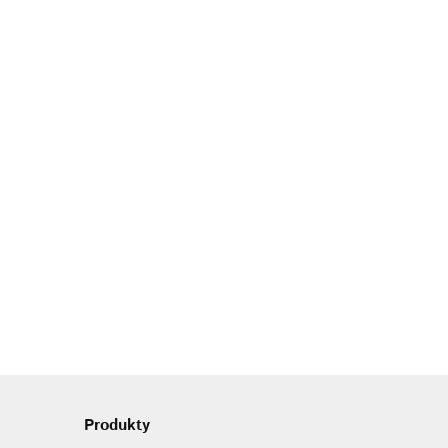
wy MCT
Olej kokosowy tłoczony na zimno
900ml
53.00
Produkty