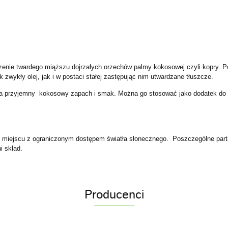
czenie twardego miąższu dojrzałych orzechów palmy kokosowej czyli kopry. Po
zwykły olej, jak i w postaci stałej zastępując nim utwardzane tłuszcze.
da przyjemny
kokosowy zapach i smak. Można go stosować jako dodatek do sł
miejscu z ograniczonym dostępem światła słonecznego.
Poszczególne part
i skład.
Producenci