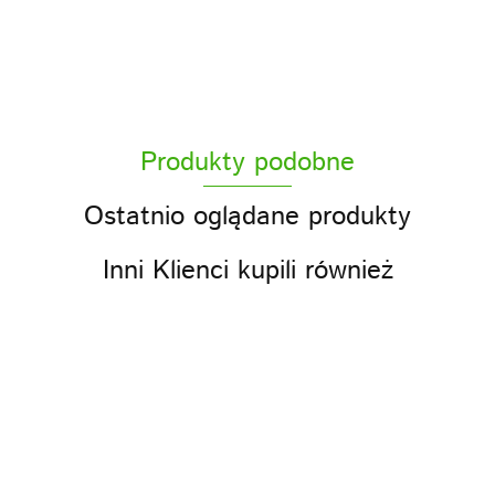
ACS
Produkty podobne
ACS sp z o.o.
Ostatnio oglądane produkty
Inni Klienci kupili również
Olej
olej
Olej
Olej
Olej
Olej
rzepakowy
rzepak
Kaszubski
Kaszubski
Kaszubski
Kaszubski