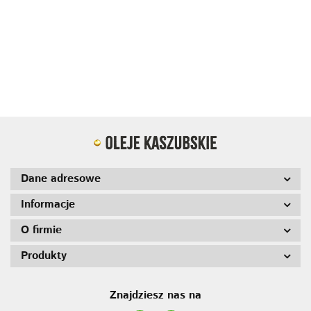
tłoczony
tłoczo
rzepakowy
rzepakowy
rzepakowy
rzepakowy
11.00
11.00
9.00
9.00
9.00
9.00
na zimno
na zim
rafinowany
rafinowany
rafinowany
rafinowany
bazylia
chili
chili
czosnek i
pomidor
trufla
pomidor
czosne
czosnek
rozmaryn
czosnek
250ml
czosnek
bazylia
bazylia
250ml
bazylia
250ml
250ml
250ml
250ml
Dane adresowe
Informacje
O firmie
Produkty
Znajdziesz nas na