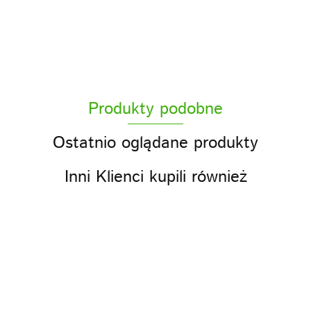
ACS
Produkty podobne
ACS sp z o.o.
Ostatnio oglądane produkty
Inni Klienci kupili również
Olej
olej
Olej z
Olej
ole
Olej lniany
Olej
konopny
rydzowy
wiesiołka
kokosowy