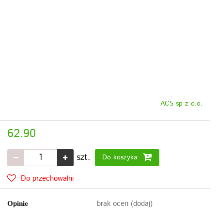
ACS sp z o.o.
62.90
szt.
Do koszyka
Do przechowalni
brak ocen
(dodaj)
Opinie