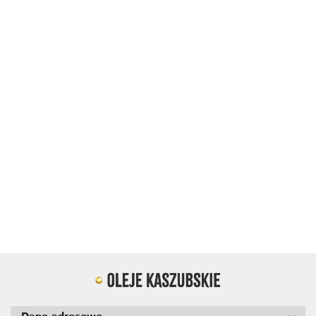
Olej z czarnuszki tłoczony na
Olej z czarnuszki tłoczony na
zimno 500ml edycja
zimno 250ml Edycja
limitowana
limitowana
62.90
33.00