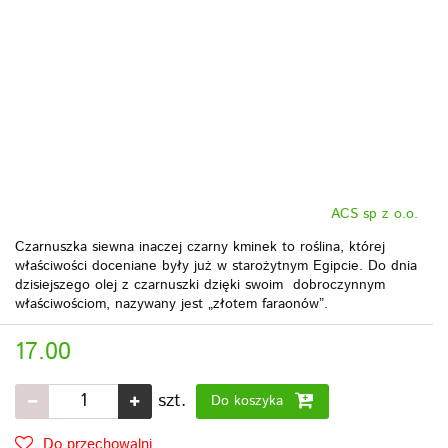
ACS sp z o.o.
Czarnuszka siewna inaczej czarny kminek to roślina, której
właściwości doceniane były już w starożytnym Egipcie. Do dnia
dzisiejszego olej z czarnuszki dzięki swoim dobroczynnym
właściwościom, nazywany jest „złotem faraonów”.
17.00
szt.
Do koszyka
Do przechowalni