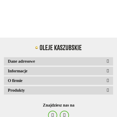
12.49
bazylia
chili
smaku
pieprz i
czosnek i
zimno 250 m
pomidor
czosnek
trufli
cytryna
rozmaryn
czosnek
bazylia
250ml
250ml
500ml
250ml
250ml
Dane adresowe
Informacje
O firmie
Produkty
Znajdziesz nas na