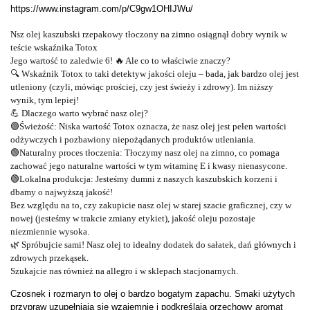
https://www.instagram.com/p/C9gw1OHIJWu/
Nsz olej kaszubski rzepakowy tłoczony na zimno osiągnął dobry wynik w
teście wskaźnika Totox
Jego wartość to zaledwie 6! 🔥 Ale co to właściwie znaczy?
🔍 Wskaźnik Totox to taki detektyw jakości oleju – bada, jak bardzo olej jest
utleniony (czyli, mówiąc prościej, czy jest świeży i zdrowy). Im niższy
wynik, tym lepiej!
💪 Dlaczego warto wybrać nasz olej?
🟢Świeżość: Niska wartość Totox oznacza, że nasz olej jest pełen wartości
odżywczych i pozbawiony niepożądanych produktów utleniania.
🟢Naturalny proces tłoczenia: Tłoczymy nasz olej na zimno, co pomaga
zachować jego naturalne wartości w tym witaminę E i kwasy nienasycone.
🟢Lokalna produkcja: Jesteśmy dumni z naszych kaszubskich korzeni i
dbamy o najwyższą jakość!
Bez względu na to, czy zakupicie nasz olej w starej szacie graficznej, czy w
nowej (jesteśmy w trakcie zmiany etykiet), jakość oleju pozostaje
niezmiennie wysoka.
🌿 Spróbujcie sami! Nasz olej to idealny dodatek do sałatek, dań głównych i
zdrowych przekąsek.
Szukajcie nas również na allegro i w sklepach stacjonarnych.
Czosnek i rozmaryn to olej o bardzo bogatym zapachu. Smaki użytych
przypraw uzupełniają się wzajemnie i podkreślają orzechowy aromat